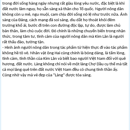
trong đời sống hàng ngày nhưng rất giàu lòng yêu nước, đặc biệt là khi
đất nước lâm nguy, họ sẵn sàng xả thân cho Tổ quốc. Người nông dân
không còn u mê, ngu muội, cam chịu đời sống nô lệ như trước nữa. Ánh
sáng của Đảng, cách mạng đã soi sáng, dìu dắt họ thoát khỏi đêm
trường khổ ải, bước đi trên con đường độc lập, tự do, được làm chủ
bản thân, làm chủ cuộc đời. Đó chính là những chuyển biến trong nhận
thức, trong tâm tư, tình cảm của người nông dân mà Kim Lân là người
rất thấu đáo, tường tận.
- Hình ảnh người nông dân trong tác phẩm từ hiện thực đi vào tác phẩm
không hề tô vẽ. Nhân vật ông Hai cũng chính là bóng dáng, là tấm lòng,
tình cảm, tinh thần của Kim Lân và biết bao người Việt Nam đối với quê
hương, đất nước. Làng không chỉ nói về một làng Chợ Dầu cụ thể mà tất
cả mọi làng quê trên đất nước Việt Nam đều có chung tinh thần ấy.
Cũng nhờ vậy mà vẻ đẹp của ''Làng'' được tỏa sáng.