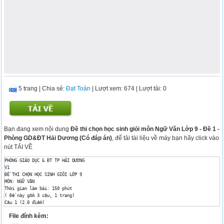
5 trang
|
Chia sẻ:
Đạt Toàn
| Lượt xem: 674
| Lượt tải: 0
Bạn đang xem nội dung
Đề thi chọn học sinh giỏi môn Ngữ Văn Lớp 9 - Đề 1 -
Phòng GD&ĐT Hải Dương (Có đáp án)
, để tải tài liệu về máy bạn hãy click vào
nút TẢI VỀ
PHÒNG GIÁO DỤC & ĐT TP HẢI DƯƠNG

V1

ĐỀ THI CHỌN HỌC SINH GIỎI LỚP 9

MÔN: NGỮ VĂN

Thời gian làm bài: 150 phút

( Đề này gồm 3 câu, 1 trang)

Câu 1 (2.0 điểm)

	Cảm nhận về vẻ đẹp tâm hồn của người bà trong đoạn thơ sau:

File đính kèm:
Rồi sớm rồi chiều lại bếp lửa bà nhen

Một ngọn lửa, lòng bà luôn ủ sẵn
