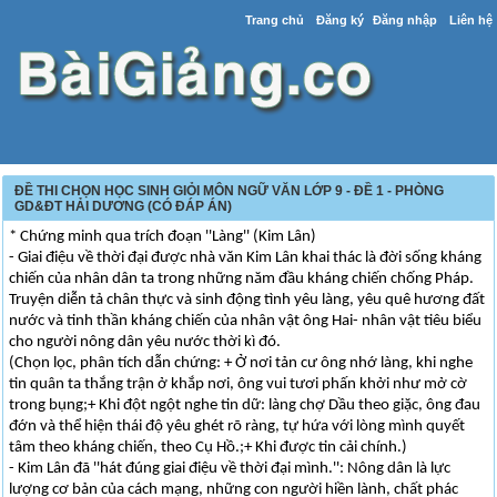
Trang chủ
Đăng ký
Đăng nhập
Liên hệ
ĐỀ THI CHỌN HỌC SINH GIỎI MÔN NGỮ VĂN LỚP 9 - ĐỀ 1 - PHÒNG
GD&ĐT HẢI DƯƠNG (CÓ ĐÁP ÁN)
* Chứng minh qua trích đoạn ''Làng'' (Kim Lân)
- Giai điệu về thời đại được nhà văn Kim Lân khai thác là đời sống kháng
chiến của nhân dân ta trong những năm đầu kháng chiến chống Pháp.
Truyện diễn tả chân thực và sinh động tình yêu làng, yêu quê hương đất
nước và tinh thần kháng chiến của nhân vật ông Hai- nhân vật tiêu biểu
cho người nông dân yêu nước thời kì đó.
(Chọn lọc, phân tích dẫn chứng: + Ở nơi tản cư ông nhớ làng, khi nghe
tin quân ta thắng trận ở khắp nơi, ông vui tươi phấn khởi như mở cờ
trong bụng;+ Khi đột ngột nghe tin dữ: làng chợ Dầu theo giặc, ông đau
đớn và thể hiện thái độ yêu ghét rõ ràng, tự hứa với lòng mình quyết
tâm theo kháng chiến, theo Cụ Hồ.;+ Khi được tin cải chính.)
- Kim Lân đã ''hát đúng giai điệu về thời đại mình.'': Nông dân là lực
lượng cơ bản của cách mạng, những con người hiền lành, chất phác