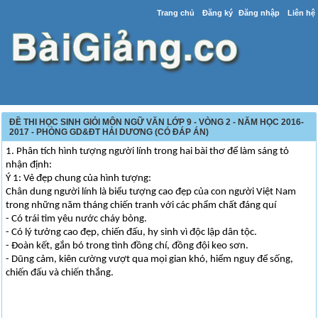
Trang chủ
Đăng ký
Đăng nhập
Liên hệ
ĐỀ THI HỌC SINH GIỎI MÔN NGỮ VĂN LỚP 9 - VÒNG 2 - NĂM HỌC 2016-
2017 - PHÒNG GD&ĐT HẢI DƯƠNG (CÓ ĐÁP ÁN)
1. Phân tích hình tượng người lính trong hai bài thơ để làm sáng tỏ
nhận định:
Ý 1: Vẻ đẹp chung của hình tượng:
Chân dung người lính là biểu tượng cao đẹp của con người Việt Nam
trong những năm tháng chiến tranh với các phẩm chất đáng quí
- Có trái tim yêu nước cháy bỏng.
- Có lý tưởng cao đẹp, chiến đấu, hy sinh vì độc lập dân tộc.
- Đoàn kết, gắn bó trong tình đồng chí, đồng đội keo sơn.
- Dũng cảm, kiên cường vượt qua mọi gian khó, hiểm nguy để sống,
chiến đấu và chiến thắng.