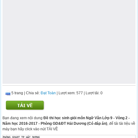
5 trang
|
Chia sẻ:
Đạt Toàn
| Lượt xem: 577
| Lượt tải: 0
Bạn đang xem nội dung
Đề thi học sinh giỏi môn Ngữ Văn Lớp 9 - Vòng 2 -
Năm học 2016-2017 - Phòng GD&ĐT Hải Dương (Có đáp án)
, để tải tài liệu về
máy bạn hãy click vào nút TẢI VỀ
PHÒNG GD&ĐT TP HẢI DƯƠNG 
