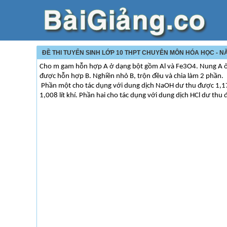
ĐỀ THI TUYỂN SINH LỚP 10 THPT CHUYÊN MÔN HÓA HỌC - NĂ
Cho m gam hỗn hợp A ở dạng bột gồm Al và Fe3O4. Nung A ở n
được hỗn hợp B. Nghiền nhỏ B, trộn đều và chia làm 2 phần.
Phần một cho tác dụng với dung dịch NaOH dư thu được 1,176 
1,008 lít khí. Phần hai cho tác dụng với dung dịch HCl dư thu đ