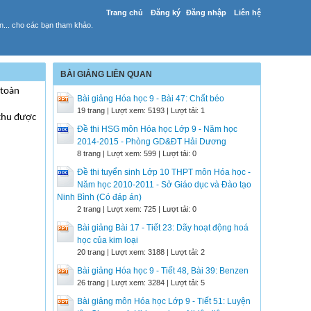
Trang chủ
Đăng ký
Đăng nhập
Liên hệ
yến... cho các bạn tham khảo.
BÀI GIẢNG LIÊN QUAN
 toàn
Bài giảng Hóa học 9 - Bài 47: Chất béo
19 trang | Lượt xem: 5193 | Lượt tải: 1
 thu được
Đề thi HSG môn Hóa học Lớp 9 - Năm học
2014-2015 - Phòng GD&ĐT Hải Dương
8 trang | Lượt xem: 599 | Lượt tải: 0
Đề thi tuyển sinh Lớp 10 THPT môn Hóa học -
Năm học 2010-2011 - Sở Giáo dục và Đào tạo
Ninh Bình (Có đáp án)
2 trang | Lượt xem: 725 | Lượt tải: 0
Bài giảng Bài 17 - Tiết 23: Dãy hoạt động hoá
học của kim loại
20 trang | Lượt xem: 3188 | Lượt tải: 2
Bài giảng Hóa học 9 - Tiết 48, Bài 39: Benzen
26 trang | Lượt xem: 3284 | Lượt tải: 5
Bài giảng môn Hóa học Lớp 9 - Tiết 51: Luyện