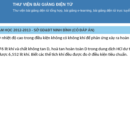
THƯ VIỆN BÀI GIẢNG ĐIỆN TỬ
Thư viện bài giảng điện tử tổng hợp, bài giảng e-learning, bài giảng điện tử trực tu
M HỌC 2012-2013 - SỞ GD&ĐT NINH BÌNH (CÓ ĐÁP ÁN)
hiệt độ cao trong điều kiện không có không khí để phản ứng xảy ra hoàn
lít khí và chất không tan D, hoà tan hoàn toàn D trong dung dịch HCl dư
ược 6,552 lít khí. Biết các thể tích khí đều được đo ở điều kiện tiêu chuẩn.