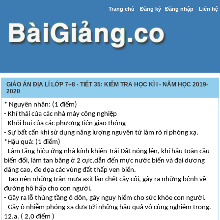
Trang chủ
Đăng ký
Đăng nhập
Liên hệ
GIÁO ÁN ĐỊA LÍ LỚP 7+8 - TIẾT 35: KIỂM TRA HỌC KÌ I - NĂM HỌC 2019-
2020
* Nguyên nhân: (1 điểm)
- Khí thải của các nhà máy công nghiệp
- Khói bụi của các phương tiện giao thông
- Sự bất cẩn khi sử dụng năng lượng nguyên tử làm rò rỉ phóng xạ.
*Hậu quả: (1 điểm)
- Làm tăng hiệu ứng nhà kính khiến Trái Đất nóng lên, khí hậu toàn cầu
biến đổi, làm tan băng ở 2 cực,dẫn đến mực nước biển và đại dương
dâng cao, đe dọa các vùng đất thấp ven biển.
- Tạo nên những trận mưa axit làn chết cây cối, gây ra những bệnh về
đường hô hấp cho con người.
- Gây ra lỗ thủng tầng ô dôn, gây nguy hiểm cho sức khỏe con người.
- Gây ô nhiễm phóng xạ đưa tới những hậu quả vô cùng nghiêm trọng.
12.a. ( 2,0 điểm )