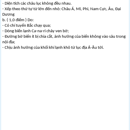
- Diện tích các châu lục không đều nhau.
- Xếp theo thứ tự từ lớn đến nhỏ: Châu Á, Mĩ, Phi, Nam Cực, Âu, Đại
Dương
b. ( 1,0 điểm ) Do:
- Có chí tuyến Bắc chạy qua;
- Dòng biển lạnh Ca-na-ri chảy ven bờ;
- Đường bờ biển ít bị chia cắt, ảnh hưởng của biển không vào sâu trong
nội địa;
- Chịu ảnh hưởng của khối khí lạnh khô từ lục địa Á-Âu tới.