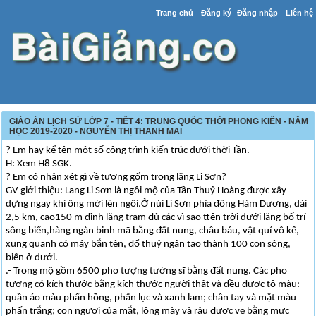
Trang chủ
Đăng ký
Đăng nhập
Liên hệ
GIÁO ÁN LỊCH SỬ LỚP 7 - TIẾT 4: TRUNG QUỐC THỜI PHONG KIẾN - NĂM
HỌC 2019-2020 - NGUYỄN THỊ THANH MAI
? Em hãy kể tên một số công trình kiến trúc dưới thời Tần.
H: Xem H8 SGK.
? Em có nhận xét gì về tượng gốm trong lăng Li Sơn?
GV giới thiệu: Lang Li Sơn là ngôi mộ của Tần Thuỷ Hoàng được xây
dựng ngay khi ông mới lên ngôi.Ở núi Li Sơn phía đông Hàm Dương, dài
2,5 km, cao150 m đỉnh lăng trạm đủ các vì sao ttên trời dưới lăng bố trí
sông biển,hàng ngàn binh mã bằng đất nung, châu báu, vật quí vô kể,
xung quanh có máy bắn tên, đổ thuỷ ngân tạo thành 100 con sông,
biển ở dưới.
.- Trong mộ gồm 6500 pho tượng tướng sĩ bằng đất nung. Các pho
tượng có kích thước bằng kích thước người thật và đều được tô màu:
quần áo màu phấn hồng, phấn lục và xanh lam; chân tay và mặt màu
phấn trắng; con ngươi của mắt, lông mày và râu được vẽ bằng mực