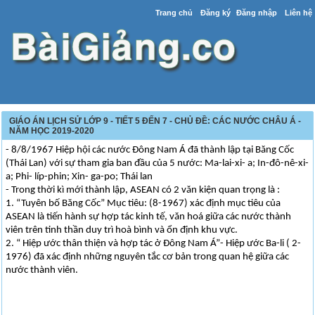
Trang chủ
Đăng ký
Đăng nhập
Liên hệ
GIÁO ÁN LỊCH SỬ LỚP 9 - TIẾT 5 ĐẾN 7 - CHỦ ĐỀ: CÁC NƯỚC CHÂU Á -
NĂM HỌC 2019-2020
- 8/8/1967 Hiệp hội các nước Đông Nam Á đã thành lập tại Băng Cốc
(Thái Lan) với sự tham gia ban đầu của 5 nước: Ma-lai-xi- a; In-đô-nê-xi-
a; Phi- líp-phin; Xin- ga-po; Thái lan
- Trong thời kì mới thành lập, ASEAN có 2 văn kiện quan trọng là :
1. “Tuyên bố Băng Cốc” Mục tiêu: (8-1967) xác định mục tiêu của
ASEAN là tiến hành sự hợp tác kinh tế, văn hoá giữa các nước thành
viên trên tinh thần duy trì hoà bình và ổn định khu vực.
2. “ Hiệp ước thân thiện và hợp tác ở Đông Nam Á”- Hiệp ước Ba-li ( 2-
1976) đã xác định những nguyên tắc cơ bản trong quan hệ giữa các
nước thành viên.