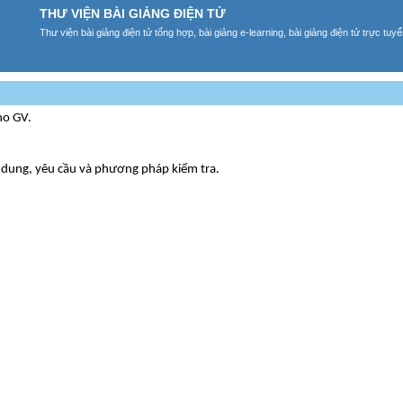
THƯ VIỆN BÀI GIẢNG ĐIỆN TỬ
Thư viện bài giảng điện tử tổng hợp, bài giảng e-learning, bài giảng điện tử trực tu
ho GV.
ội dung, yêu cầu và phương pháp kiểm tra.