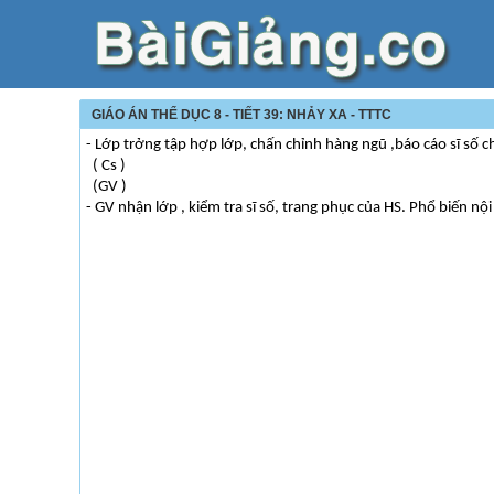
GIÁO ÁN THỂ DỤC 8 - TIẾT 39: NHẢY XA - TTTC
- Lớp trởng tập hợp lớp, chấn chỉnh hàng ngũ ,báo cáo sĩ số c
( Cs )
(GV )
- GV nhận lớp , kiểm tra sĩ số, trang phục của HS. Phổ biến n