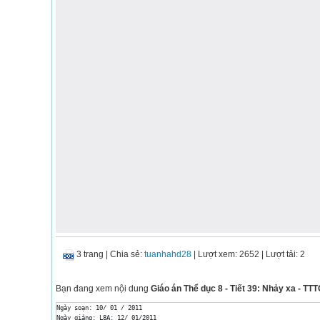
3 trang
|
Chia sẻ:
tuanhahd28
| Lượt xem: 2652
| Lượt tải: 2
Bạn đang xem nội dung
Giáo án Thể dục 8 - Tiết 39: Nhảy xa - TT
Ngày soạn: 10/ 01 / 2011

Ngày giảng: L8A: 12/ 01/2011 
