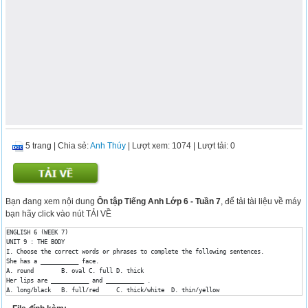
5 trang
|
Chia sẻ:
Anh Thúy
| Lượt xem: 1074
| Lượt tải: 0
Bạn đang xem nội dung
Ôn tập Tiếng Anh Lớp 6 - Tuần 7
, để tải tài liệu về máy
bạn hãy click vào nút TẢI VỀ
ENGLISH 6 (WEEK 7)

UNIT 9 : THE BODY

I. Choose the correct words or phrases to complete the following sentences.

She has a ___________ face.

A. round	B. oval	C. full	D. thick

Her lips are ___________ and ___________ .

A. long/black	B. full/red	C. thick/white	D. thin/yellow

She has a ___________ nose.
