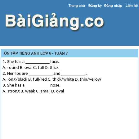
Trang chủ
Đăng ký
Đăng nhập
Liên hệ
ÔN TẬP TIẾNG ANH LỚP 6 - TUẦN 7
1. She has a ___________ face.
A. round B. oval C. full D. thick
2. Her lips are ___________ and ___________ .
A. long/black B. full/red C. thick/white D. thin/yellow
3. She has a ___________ nose.
A. strong B. weak C. small D. oval