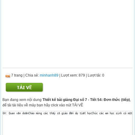
7 trang
|
Chia sẻ:
minhanh89
| Lượt xem: 879
| Lượt tải: 0
Bạn đang xem nội dung
Thiết kế bài giảng Đại số 7 - Tiết 54: Đơn thức (tiếp)
,
để tải tài liệu về máy bạn hãy click vào nút TẢI VỀ
GV: Quan văn doãnChào mừng các thầy cô giáo đến dự tiết họcChúc các em học sinh có một 