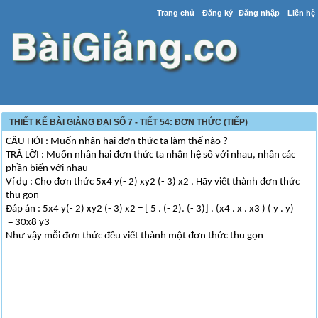
Trang chủ
Đăng ký
Đăng nhập
Liên hệ
THIẾT KẾ BÀI GIẢNG ĐẠI SỐ 7 - TIẾT 54: ĐƠN THỨC (TIẾP)
CÂU HỎI : Muốn nhân hai đơn thức ta làm thế nào ?
TRẢ LỜI : Muốn nhân hai đơn thức ta nhân hệ số với nhau, nhân các
phần biến với nhau
Ví dụ : Cho đơn thức 5x4 y(- 2) xy2 (- 3) x2 . Hãy viết thành đơn thức
thu gọn
Đáp án : 5x4 y(- 2) xy2 (- 3) x2 = [ 5 . (- 2). (- 3)] . (x4 . x . x3 ) ( y . y)
= 30x8 y3
Như vậy mỗi đơn thức đều viết thành một đơn thức thu gọn