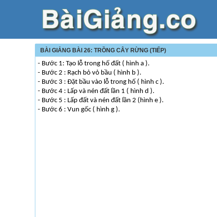
BÀI GIẢNG BÀI 26: TRỒNG CÂY RỪNG (TIẾP)
- Bước 1: Tạo lỗ trong hố đất ( hình a ).
- Bước 2 : Rạch bỏ vỏ bầu ( hình b ).
- Bước 3 : Đặt bầu vào lỗ trong hố ( hình c ).
- Bước 4 : Lấp và nén đất lần 1 ( hình d ).
- Bước 5 : Lấp đất và nén đất lần 2 (hình e ).
- Bước 6 : Vun gốc ( hình g ).