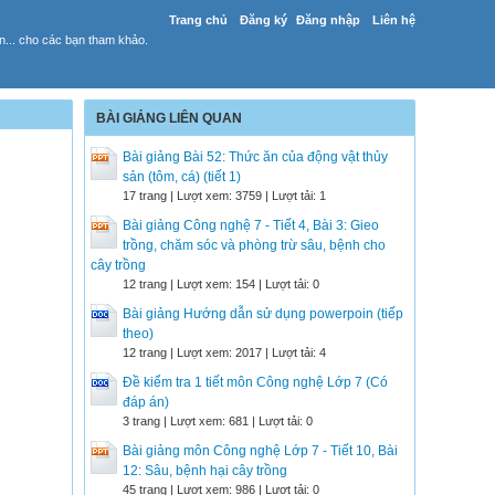
Trang chủ
Đăng ký
Đăng nhập
Liên hệ
yến... cho các bạn tham khảo.
BÀI GIẢNG LIÊN QUAN
Bài giảng Bài 52: Thức ăn của động vật thủy
sản (tôm, cá) (tiết 1)
17 trang | Lượt xem: 3759 | Lượt tải: 1
Bài giảng Công nghệ 7 - Tiết 4, Bài 3: Gieo
trồng, chăm sóc và phòng trừ sâu, bệnh cho
cây trồng
12 trang | Lượt xem: 154 | Lượt tải: 0
Bài giảng Hướng dẫn sử dụng powerpoin (tiếp
theo)
12 trang | Lượt xem: 2017 | Lượt tải: 4
Đề kiểm tra 1 tiết môn Công nghệ Lớp 7 (Có
đáp án)
3 trang | Lượt xem: 681 | Lượt tải: 0
Bài giảng môn Công nghệ Lớp 7 - Tiết 10, Bài
12: Sâu, bệnh hại cây trồng
45 trang | Lượt xem: 986 | Lượt tải: 0