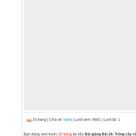
25 trang
|
Chia sẻ:
haha
| Lượt xem: 8661
| Lượt tải: 1
Bạn đang xem trước
20 trang
tài liệu
Bài giảng Bài 26: Trồng cây rừ