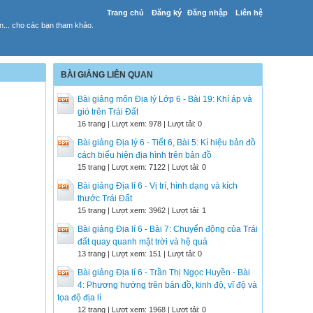
Trang chủ
Đăng ký
Đăng nhập
Liên hệ
yến... cho các bạn tham khảo.
BÀI GIẢNG LIÊN QUAN
Bài giảng môn Địa lý Lớp 6 - Bài 19: Khí áp và
gió trên Trái Đất
16 trang | Lượt xem: 978 | Lượt tải: 0
Bài giảng Địa lý 6 - Tiết 6, Bài 5: Kí hiệu bản đồ
cách biểu hiện địa hình trên bản đồ
15 trang | Lượt xem: 7122 | Lượt tải: 0
Bài giảng Địa lí 6 - Vị trí, hình dạng và kích
thước Trái Đất
15 trang | Lượt xem: 3962 | Lượt tải: 1
Bài giảng Địa lí 6 - Bài 7: Chuyển động của Trái
đất quay quanh mặt trời và hệ quả
13 trang | Lượt xem: 151 | Lượt tải: 0
Bài giảng Địa lí 6 - Trần Thị Ngọc Huyền - Bài
4: Phương hướng trên bản đồ, kinh độ, vĩ độ và
tọa độ địa lí
12 trang | Lượt xem: 1968 | Lượt tải: 0