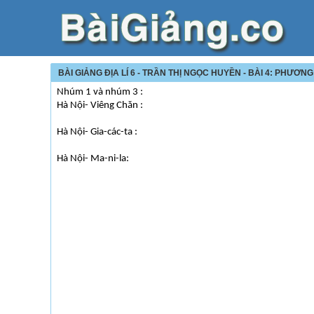
BÀI GIẢNG ĐỊA LÍ 6 - TRẦN THỊ NGỌC HUYỀN - BÀI 4: PHƯƠN
Nhúm 1 và nhúm 3 :
Hà Nội- Viêng Chăn :
Hà Nội- Gia-các-ta :
Hà Nội- Ma-ni-la: