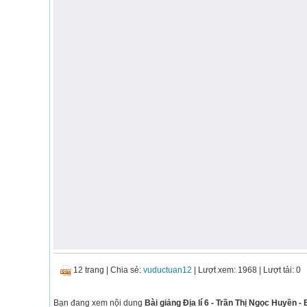
12 trang
|
Chia sẻ:
vuductuan12
| Lượt xem: 1968
| Lượt tải: 0
Bạn đang xem nội dung
Bài giảng Địa lí 6 - Trần Thị Ngọc Huyền - 