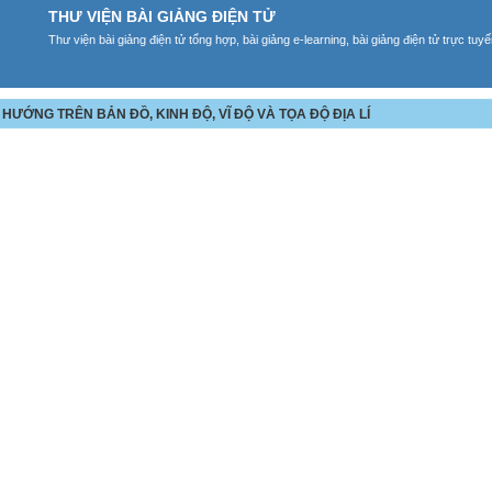
THƯ VIỆN BÀI GIẢNG ĐIỆN TỬ
Thư viện bài giảng điện tử tổng hợp, bài giảng e-learning, bài giảng điện tử trực tu
G HƯỚNG TRÊN BẢN ĐỒ, KINH ĐỘ, VĨ ĐỘ VÀ TỌA ĐỘ ĐỊA LÍ