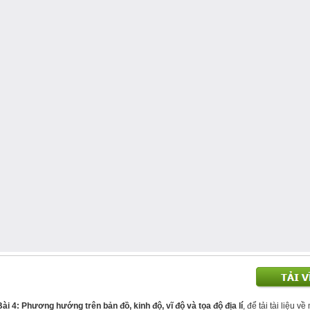
Bài 4: Phương hướng trên bản đồ, kinh độ, vĩ độ và tọa độ địa lí
, để tải tài liệu v