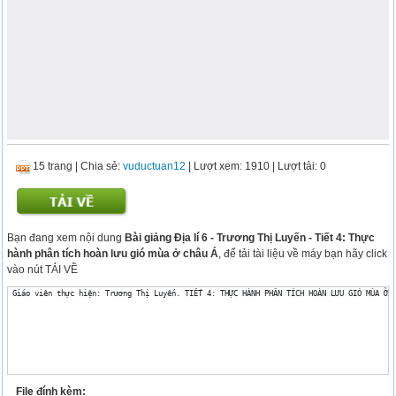
15 trang
|
Chia sẻ:
vuductuan12
| Lượt xem: 1910
| Lượt tải: 0
Bạn đang xem nội dung
Bài giảng Địa lí 6 - Trương Thị Luyến - Tiết 4: Thực
hành phân tích hoàn lưu gió mùa ở châu Á
, để tải tài liệu về máy bạn hãy click
vào nút TẢI VỀ
 Giáo viên thực hiện: Trương Thị Luyến. TIẾT 4: THỰC HÀNH PHÂN TÍCH HOÀN LƯU GIÓ MÙA Ở 
File đính kèm: