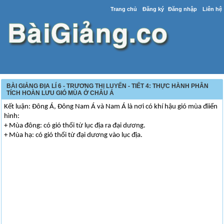
Trang chủ
Đăng ký
Đăng nhập
Liên hệ
BÀI GIẢNG ĐỊA LÍ 6 - TRƯƠNG THỊ LUYẾN - TIẾT 4: THỰC HÀNH PHÂN
TÍCH HOÀN LƯU GIÓ MÙA Ở CHÂU Á
Kết luận: Đông Á, Đông Nam Á và Nam Á là nơi có khí hậu gió mùa điiển
hình:
+ Mùa đông: có gió thổi từ lục địa ra đại dương.
+ Mùa hạ: có gió thổi từ đại dương vào lục địa.