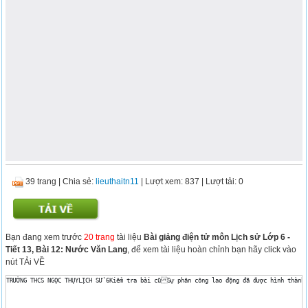
39 trang
|
Chia sẻ:
lieuthaitn11
| Lượt xem: 837
| Lượt tải: 0
Bạn đang xem trước
20 trang
tài liệu
Bài giảng điện tử môn Lịch sử Lớp 6 -
Tiết 13, Bài 12: Nước Văn Lang
, để xem tài liệu hoàn chỉnh bạn hãy click vào
nút TẢi VỀ
TRƯỜNG THCS NGỌC THỤYLỊCH SỬ 6Kiểm tra bài cũSự phân công lao động đã được hình thành 