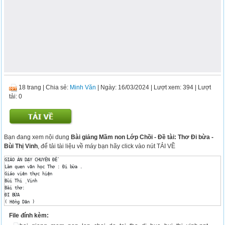
18 trang
|
Chia sẻ:
Minh Văn
| Ngày: 16/03/2024
| Lượt xem: 394
| Lượt
tải: 0
Bạn đang xem nội dung
Bài giảng Mầm non Lớp Chồi - Đề tài: Thơ Đi bừa -
Bùi Thị Vinh
, để tải tài liệu về máy bạn hãy click vào nút TẢI VỀ
GIÁO ÁN DẠY CHUYÊN ĐỀ 

Làm quen văn học Thơ : Đi bừa . 

Giáo viên thực hiện 

Bùi Thi ̣ Vinh 

Bài thơ: 

ĐI BỪA 

( Hồng Dân ) 

ĐÀM THOẠI: 

File đính kèm:
- Cô vừa đọc cho các con nghe bài thơ gì? 

- Bài thơ do ai sáng tác ? 
