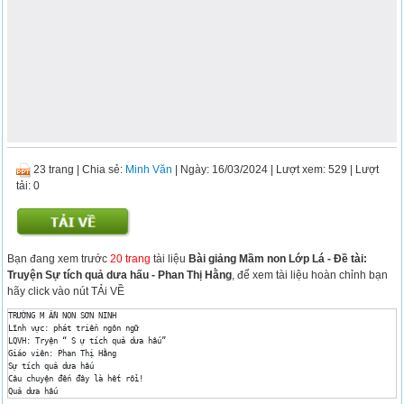
23 trang
|
Chia sẻ:
Minh Văn
| Ngày: 16/03/2024
| Lượt xem: 529
| Lượt
tải: 0
Bạn đang xem trước
20 trang
tài liệu
Bài giảng Mầm non Lớp Lá - Đề tài:
Truyện Sự tích quả dưa hấu - Phan Thị Hằng
, để xem tài liệu hoàn chỉnh bạn
hãy click vào nút TẢi VỀ
TRƯỜNG M ẦN NON SƠN NINH 

Lĩnh vực: phát triển ngôn ngữ 

LQVH: Tryện “ S ự tích quả dưa hấu” 

Giáo viên: Phan Thị Hằng 

Sự tích quả dưa hấu 

Câu chuyện đến đây là hết rồi! 

Quả dưa hấu 

Tiết học đến đây là kết thúc 
