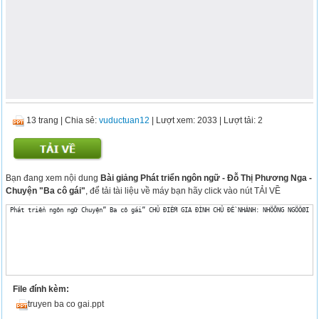
13 trang
|
Chia sẻ:
vuductuan12
| Lượt xem: 2033
| Lượt tải: 2
Bạn đang xem nội dung
Bài giảng Phát triển ngôn ngữ - Đỗ Thị Phương Nga -
Chuyện "Ba cô gái"
, để tải tài liệu về máy bạn hãy click vào nút TẢI VỀ
 Phát triển ngôn ngữ Chuyện” Ba cô gái” CHỦ ĐIỂM GIA ĐÌNH CHỦ ĐỀ NHÁNH: NHÖÕNG NGÖÔØI H
File đính kèm:
truyen ba co gai.ppt