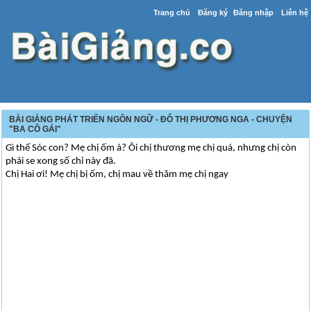
Trang chủ
Đăng ký
Đăng nhập
Liên hệ
BÀI GIẢNG PHÁT TRIỂN NGÔN NGỮ - ĐỖ THỊ PHƯƠNG NGA - CHUYỆN
"BA CÔ GÁI"
Gì thế Sóc con? Mẹ chị ốm à? Ôi chị thương mẹ chị quá, nhưng chị còn
phải se xong số chỉ này đã.
Chị Hai ơi! Mẹ chị bị ốm, chị mau về thăm mẹ chị ngay