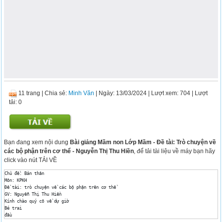
11 trang
|
Chia sẻ:
Minh Văn
| Ngày: 13/03/2024
| Lượt xem: 704
| Lượt
tải: 0
Bạn đang xem nội dung
Bài giảng Mầm non Lớp Mầm - Đề tài: Trò chuyện về
các bộ phận trên cơ thể - Nguyễn Thị Thu Hiền
, để tải tài liệu về máy bạn hãy
click vào nút TẢI VỀ
Chủ đề: Bản thân 

Môn: KPKH 

Đề tài: trò chuyện về các bộ phận trên cơ thể 

GV: Nguyễn Thị Thu Hiền 

Kính chào quý cô về dự giờ 

Bé trai 

đầu 

mình 
