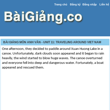
Trang chủ
Đăng ký
Đăng nhập
Liên hệ
BÀI GIẢNG MÔN ANH VĂN - UNIT 11: TRAVELING AROUND VIET NAM
One afternoon, they decided to paddle around Xuan Huong Lake in a
canoe. Unfortunately, dark clouds soon appeared and it began to rain
heavily, the wind started to blow huge waves. The canoe overturned
and everyone fell into deep and dangerous water. Fortunately, a boat
appeared and rescued them.