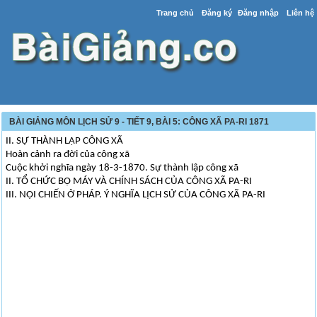
Trang chủ
Đăng ký
Đăng nhập
Liên hệ
BÀI GIẢNG MÔN LỊCH SỬ 9 - TIẾT 9, BÀI 5: CÔNG XÃ PA-RI 1871
II. SỰ THÀNH LẬP CÔNG XÃ
Hoàn cảnh ra đời của công xã
Cuộc khởi nghĩa ngày 18-3-1870. Sự thành lập công xã
II. TỔ CHỨC BỘ MÁY VÀ CHÍNH SÁCH CỦA CÔNG XÃ PA-RI
III. NỘI CHIẾN Ở PHÁP. Ý NGHĨA LỊCH SỬ CỦA CÔNG XÃ PA-RI