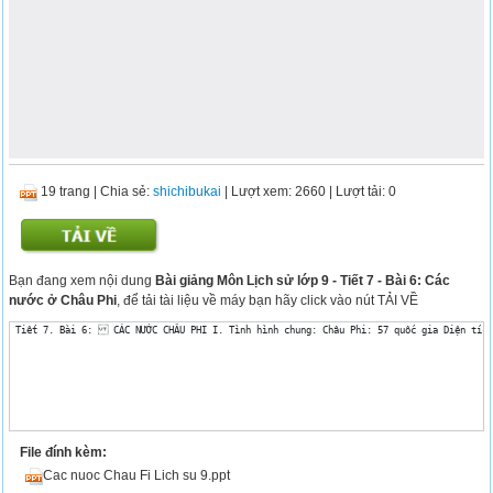
19 trang
|
Chia sẻ:
shichibukai
| Lượt xem: 2660
| Lượt tải: 0
Bạn đang xem nội dung
Bài giảng Môn Lịch sử lớp 9 - Tiết 7 - Bài 6: Các
nước ở Châu Phi
, để tải tài liệu về máy bạn hãy click vào nút TẢI VỀ
 Tiết 7. Bài 6:  CÁC NƯỚC CHÂU PHI I. Tình hình chung: Châu Phi: 57 quốc gia Diện tích: 3
File đính kèm:
Cac nuoc Chau Fi Lich su 9.ppt