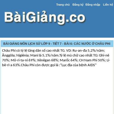
Trang chủ
Đăng ký
Đăng nhập
Liên hệ
BÀI GIẢNG MÔN LỊCH SỬ LỚP 9 - TIẾT 7 - BÀI 6: CÁC NƯỚC Ở CHÂU PHI
Châu Phi có tỷ lệ tăng dân số cao nhất TG. VD: Ru-an-đa 5,2%/năm;
Ănggôla; Nigiênia; Mani là 5,1%/năm.Tỷ lệ mù chữ cao nhất TG: Ghi-nê
70%; Mô-ri-ta-ni 69%; Xênêgan 68%; Marốc 64%; CH Nam Phi 50%; Li-
bê-ri-a 63%.Châu Phi còn được gọi là :”Lục địa của bệnh AIDS”