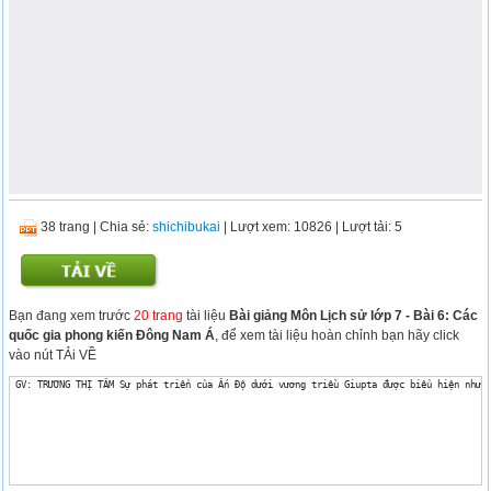
38 trang
|
Chia sẻ:
shichibukai
| Lượt xem: 10826
| Lượt tải: 5
Bạn đang xem trước
20 trang
tài liệu
Bài giảng Môn Lịch sử lớp 7 - Bài 6: Các
quốc gia phong kiến Đông Nam Á
, để xem tài liệu hoàn chỉnh bạn hãy click
vào nút TẢi VỀ
 GV: TRƯƠNG THỊ TÂM Sự phát triển của Ấn Độ dưới vương triều Giupta được biểu hiện như 