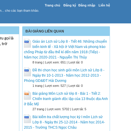
Trang chủ
Đăng ký
Đăng nhập
Liên hệ
yến... cho các bạn tham khảo.
BÀI GIẢNG LIÊN QUAN
u gọi là
Giáo án Lịch sử Lớp 8 - Tiết 46: Những chuyển
 trở
biến kinh tế - Xã hội ở Việt Nam và phong trào
chống Pháp từ đầu thế kỉ đến năm 1918 (Tiếp) -
Năm học 2020-2021 - Nguyễn Thị Thủy
8 trang | Lượt xem: 651 | Lượt tải: 0
Đề thi chọn học sinh giỏi môn Lịch sử Lớp 8 -
Ngày thi 10-1-2013 - Năm học 2012-2013 -
Phòng GD&ĐT Hải Dương
1 trang | Lượt xem: 527 | Lượt tải: 0
Bài giảng Môn Lịch sử lớp 8 - Bài 1 - Tiết 2:
Chiến tranh giành độc lập của 13 thuộc địa Anh
ở Bắc Mỹ
27 trang | Lượt xem: 5702 | Lượt tải: 5
Bài kiểm tra chất lượng học kỳ I môn Lịch sử
Lớp 8 - Ngày thi 25-12-2014 - Năm học 2014-
2015 - Trường THCS Ngọc Châu