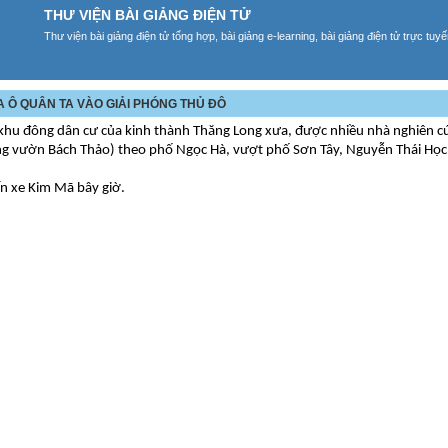
THƯ VIỆN BÀI GIẢNG ĐIỆN TỬ
Thư viện bài giảng điện tử tổng hợp, bài giảng e-learning, bài giảng điện tử trực tu
ỬA Ô QUÂN TA VÀO GIẢI PHÓNG THỦ ĐÔ
khu đông dân cư của kinh thành Thăng Long xưa, được nhiều nhà nghiên cứ
ong vườn Bách Thảo) theo phố Ngọc Hà, vượt phố Sơn Tây, Nguyễn Thái Học,
n xe Kim Mã bây giờ.