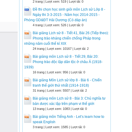
2 trang | Lượt xem: 519 | Lượt tải: 0
Đề thi chọn học sinh giỏi môn Lịch sử Lớp 8 -
Ngày thi 3-3-2015 - Năm học 2014-2015 -
Phòng GD&ĐT Hải Dương (Có đáp án)
4 trang | Lượt xem: 526 | Lượt tải: 0
Bài giảng Lịch sử 8 - Tiết 41, Bài 26 (Tiếp theo):
Phong trào kháng chiến chống Pháp trong
những năm cuối thế kỉ XIX
24 trang | Lượt xem: 10167 | Lượt tải: 2
Bài giảng môn Lịch sử 8 - Tiết 29, Bài 20:
Phong trào độc lập dân tộc ở châu Á (1918-
1939)
16 trang | Lượt xem: 956 | Lượt tải: 0
Bài giảng Môn Lịch sử lớp 8 - Bài 6 - Chiến
tranh thế giới thứ nhất (1914-1918)
31 trang | Lượt xem: 5507 | Lượt tải: 2
Bài giảng môn Lịch sử 8 - Bài 3: Chủ nghĩa tư
bản được xác lập trên phạm vi thế giới
13 trang | Lượt xem: 1083 | Lượt tải: 0
Bài giảng môn Tiếng Anh - Let’s learn how to
speak English
3 trang | Lượt xem: 1585 | Lượt tải: 0