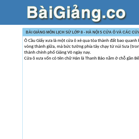
BÀI GIẢNG MÔN LỊCH SỬ LỚP 8 - HÀ NỘI 5 CỬA Ô VÀ CÁC C
Ô Cầu Giấy xưa là một cửa ô xẻ qua tòa thành đất bao quanh 
vòng thành giữa, mà bức tường phía tây chạy từ núi Sưa (tr
thành chính phố Giảng Võ ngày nay.
Cửa ô xưa vốn có tên chữ Hán là Thanh Bảo nằm ở chỗ gần Bế