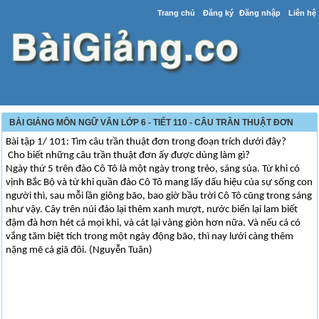
Trang chủ
Đăng ký
Đăng nhập
Liên hệ
BÀI GIẢNG MÔN NGỮ VĂN LỚP 6 - TIẾT 110 - CÂU TRẦN THUẬT ĐƠN
Bài tập 1/ 101: Tìm câu trần thuật đơn trong đoạn trích dưới đây?
Cho biết những câu trần thuật đơn ấy được dùng làm gì?
Ngày thứ 5 trên đảo Cô Tô là một ngày trong trẻo, sáng sủa. Từ khi có
vịnh Bắc Bộ và từ khi quần đảo Cô Tô mang lấy dấu hiệu của sự sống con
người thì, sau mỗi lần giông bão, bao giờ bầu trời Cô Tô cũng trong sáng
như vậy. Cây trên núi đảo lại thêm xanh mượt, nước biển lại lam biết
đậm đà hơn hét cả mọi khi, và cát lại vàng giòn hơn nữa. Và nếu cá có
vắng tăm biệt tích trong một ngày động bão, thì nay lưới càng thêm
nặng mẽ cá giã đôi. (Nguyễn Tuân)