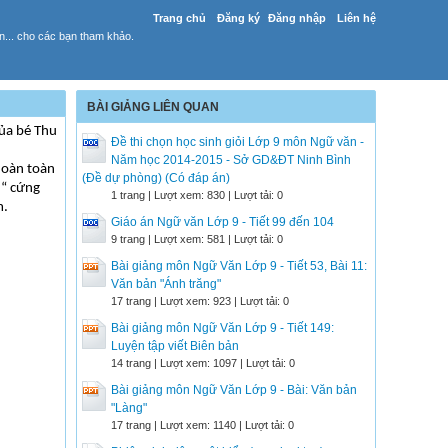
Trang chủ
Đăng ký
Đăng nhập
Liên hệ
yến... cho các bạn tham khảo.
BÀI GIẢNG LIÊN QUAN
của bé Thu
Đề thi chọn học sinh giỏi Lớp 9 môn Ngữ văn -
Năm học 2014-2015 - Sở GD&ĐT Ninh Bình
hoàn toàn
(Đề dự phòng) (Có đáp án)
 “ cứng
1 trang | Lượt xem: 830 | Lượt tải: 0
m.
Giáo án Ngữ văn Lớp 9 - Tiết 99 đến 104
9 trang | Lượt xem: 581 | Lượt tải: 0
Bài giảng môn Ngữ Văn Lớp 9 - Tiết 53, Bài 11:
Văn bản "Ánh trăng"
17 trang | Lượt xem: 923 | Lượt tải: 0
Bài giảng môn Ngữ Văn Lớp 9 - Tiết 149:
Luyện tập viết Biên bản
14 trang | Lượt xem: 1097 | Lượt tải: 0
Bài giảng môn Ngữ Văn Lớp 9 - Bài: Văn bản
"Làng"
17 trang | Lượt xem: 1140 | Lượt tải: 0