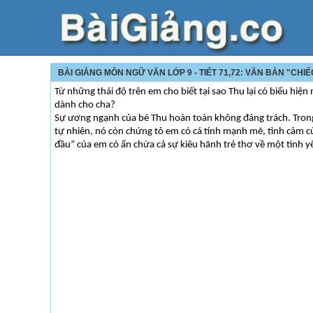
BÀI GIẢNG MÔN NGỮ VĂN LỚP 9 - TIẾT 71,72: VĂN BẢN "CHI
Từ những thái độ trên em cho biết tại sao Thu lại có biểu hiệ
dành cho cha?
Sự ương ngạnh của bé Thu hoàn toàn không đáng trách. Trong 
tự nhiên, nó còn chứng tỏ em có cá tính mạnh mẽ, tình cảm của
đầu” của em có ẩn chứa cả sự kiêu hãnh trẻ thơ về một tình 