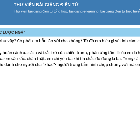
THƯ VIỆN BÀI GIẢNG ĐIỆN TỬ
Thư viện bài giảng điện tử tổng hợp, bài giảng e-learning, bài giảng điện tử trực tu
ẾC LƯỢC NGÀ"
n như vậy? Có phải em hỗn láo với cha không? Từ đó em hiểu gì về tình cảm 
hoàn cảnh xa cách và trắc trở của chiến tranh, phản ứng tâm lí của em là 
 em sâu sắc, chân thật, em chỉ yêu ba khi tin chắc đó đúng là ba. Trong cái
yêu dành cho người cha “khác”- người trong tấm hình chụp chung với má e