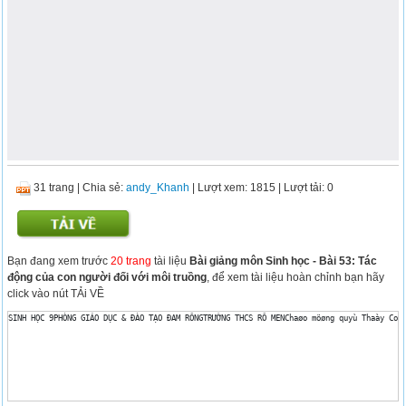
31 trang
|
Chia sẻ:
andy_Khanh
| Lượt xem: 1815
| Lượt tải: 0
Bạn đang xem trước
20 trang
tài liệu
Bài giảng môn Sinh học - Bài 53: Tác
động của con người đối với môi truồng
, để xem tài liệu hoàn chỉnh bạn hãy
click vào nút TẢi VỀ
SINH HỌC 9PHÒNG GIÁO DỤC & ĐÀO TẠO ĐAM RÔNGTRƯỜNG THCS RÔ MENChaøo möøng quyù Thaày Coâ