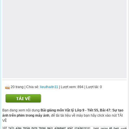
20 trang
|
Chia sẻ:
lieuthaitn11
| Lượt xem: 894
| Lượt tải: 0
Bạn đang xem nội dung
Bài giảng môn Vật lý Lớp 9 - Tiết 55, Bài 47: Sự tạo
ảnh trên phim trong máy ảnh
, để tải tài liệu về máy bạn hãy click vào nút TẢI
VỀ
SÖÏ TAÏO AÛNH TREÂN PHIM TRONG MAÙY AÛNHBAØI HOÄI GIAÛNG20101. Vaät saùng AB ñaët vuoân