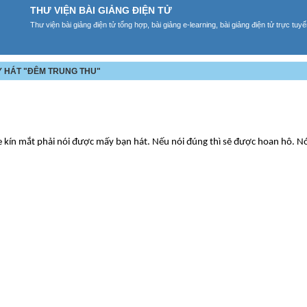
THƯ VIỆN BÀI GIẢNG ĐIỆN TỬ
Thư viện bài giảng điện tử tổng hợp, bài giảng e-learning, bài giảng điện tử trực tu
ẠY HÁT "ĐÊM TRUNG THU"
e kín mắt phải nói được mấy bạn hát. Nếu nói đúng thì sẽ được hoan hô. Nói