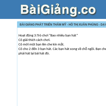
BÀI GIẢNG PHÁT TRIỂN THẨM MỸ - HỒ THỊ XUÂN PHÙNG - D
Hoạt động 3:Trò chơi “Bao nhiêu bạn hát”
Cô giải thích cách chơi.
Cô mời một bạn lên che kín mắt.
Cô cho 2 đến 3 bạn hát. Các bạn hát xong về chỗ ngồi. Bạn ch
phải hát lại bài hát đó.