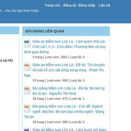
Trang chủ
Đăng ký
Đăng nhập
Liên hệ
yến... cho các bạn tham khảo.
BÀI GIẢNG LIÊN QUAN
Giáo án Mầm non Lớp Lá - Làm quen chữ cái:
Chữ cái l, h, k - Chủ điểm: Phương tiện và quy
định giao thông
3 trang | Lượt xem: 1851 | Lượt tải: 0
 sai thì
Giáo án Mầm non Lớp Lá - Đề tài: Trò chuyện
về một số con vật sống trong rừng - Phan Thị
Nga
33 trang | Lượt xem: 599 | Lượt tải: 0
Bài giảng Mầm non Lớp Lá - Đề tài: Bé làm gì
khi bị lạc - Nguyễn Thị Hoài
18 trang | Lượt xem: 470 | Lượt tải: 1
Bài giảng Mầm non Lớp Lá - Chủ đề: Ngành
nghề. Bài thơ: Bé làm bao nhiêu nghề - Đặng
Thị An
18 trang | Lượt xem: 589 | Lượt tải: 0
Giáo án Mầm non Lớp Lá - Làm quen với toán: