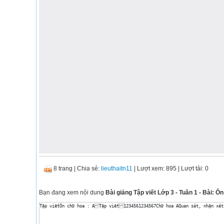
8 trang
|
Chia sẻ:
lieuthaitn11
| Lượt xem: 895
| Lượt tải: 0
Bạn đang xem nội dung
Bài giảng Tập viết Lớp 3 - Tuần 1 - Bài: Ô
Tập viếtÔn chữ hoa : ATập viết1234561234567Chữ hoa AQuan sát, nhận xét 