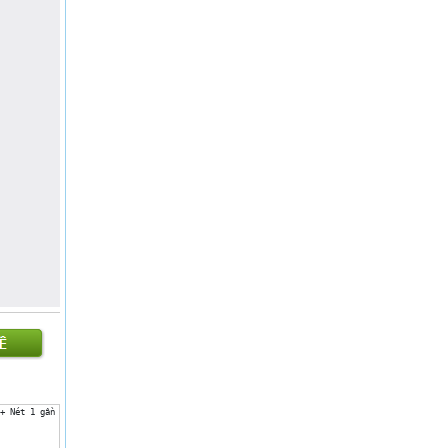
Nét 1 gần giống nét móc ngược trái nhưng hơi lượn ở phía trên và nghiêng về bên phải.+ Né