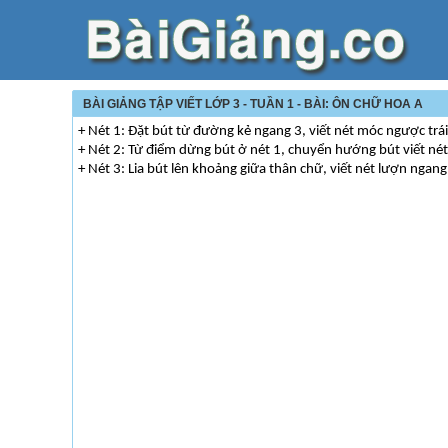
BÀI GIẢNG TẬP VIẾT LỚP 3 - TUẦN 1 - BÀI: ÔN CHỮ HOA A
+ Nét 1: Đặt bút từ đường kẻ ngang 3, viết nét móc ngược trái
+ Nét 2: Từ điểm dừng bút ở nét 1, chuyển hướng bút viết n
+ Nét 3: Lia bút lên khoảng giữa thân chữ, viết nét lượn ngang