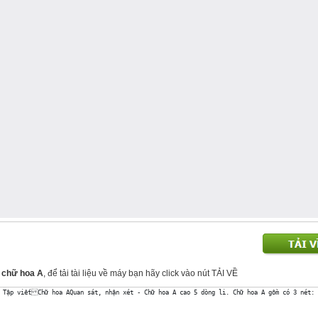
n chữ hoa A
, để tải tài liệu về máy bạn hãy click vào nút TẢI VỀ
Tập viếtChữ hoa AQuan sát, nhận xét - Chữ hoa A cao 5 dòng li. Chữ hoa A gồm có 3 nét: + 