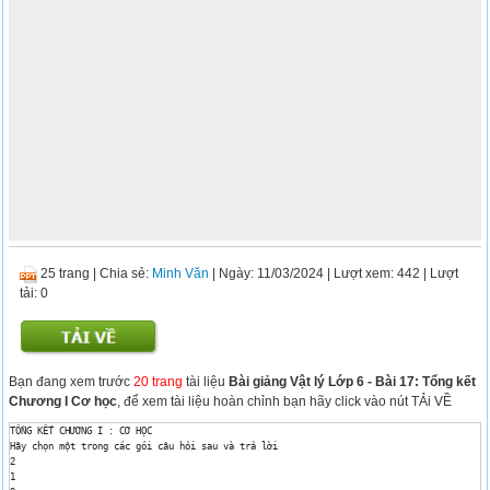
25 trang
|
Chia sẻ:
Minh Văn
| Ngày: 11/03/2024
| Lượt xem: 442
| Lượt
tải: 0
Bạn đang xem trước
20 trang
tài liệu
Bài giảng Vật lý Lớp 6 - Bài 17: Tổng kết
Chương I Cơ học
, để xem tài liệu hoàn chỉnh bạn hãy click vào nút TẢi VỀ
TỔNG KẾT CHƯƠNG I : CƠ HỌC 

Hãy chọn một trong các gói câu hỏi sau và trả lời 

2 

1 
