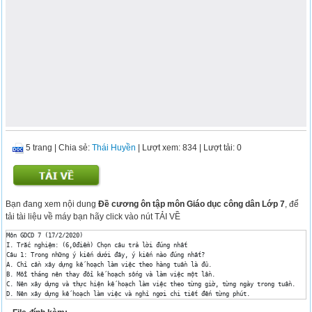
5 trang
|
Chia sẻ:
Thái Huyền
| Lượt xem: 834
| Lượt tải: 0
Bạn đang xem nội dung
Đề cương ôn tập môn Giáo dục công dân Lớp 7
, để
tải tài liệu về máy bạn hãy click vào nút TẢI VỀ
Môn GDCD 7 (17/2/2020)

I. Trắc nghiệm: (6,0điểm) Chọn câu trả lời đúng nhất

Câu 1: Trong những ý kiến dưới đây, ý kiến nào đúng nhất? 

A. Chỉ cần xây dựng kế hoạch làm việc theo hàng tuần là đủ. 

B. Mỗi tháng nên thay đổi kế hoạch sống và làm việc một lần. 

C. Nên xây dựng và thực hiện kế hoạch làm việc theo từng giờ, từng ngày trong tuần. 

D. Nên xây dựng kế hoạch làm việc và nghỉ ngơi chi tiết đến từng phút.

Câu 2: Em đồng ý với những ý kiến nào sau đây? 
