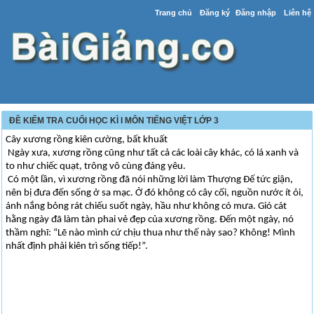
Trang chủ
Đăng ký
Đăng nhập
Liên hệ
ĐỀ KIỂM TRA CUỐI HỌC KÌ I MÔN TIẾNG VIỆT LỚP 3
Cây xương rồng kiên cường, bất khuất
Ngày xưa, xương rồng cũng như tất cả các loài cây khác, có lá xanh và
to như chiếc quạt, trông vô cùng đáng yêu.
Có một lần, vì xương rồng đã nói những lời làm Thượng Đế tức giận,
nên bị đưa đến sống ở sa mạc. Ở đó không có cây cối, nguồn nước ít ỏi,
ánh nắng bỏng rát chiếu suốt ngày, hầu như không có mưa. Gió cát
hằng ngày đã làm tàn phai vẻ đẹp của xương rồng. Đến một ngày, nó
thầm nghĩ: “Lẽ nào mình cứ chịu thua như thế này sao? Không! Mình
nhất định phải kiên trì sống tiếp!”.