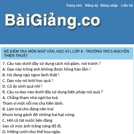
Trang chủ
Đăng ký
Đăng nhập
Liên hệ
ĐỀ KIỂM TRA MÔN NGỮ VĂN, HỌC KÌ I, LỚP 8 - TRƯỜNG THCS NGUYỄN
THIỆN THUẬT
7. Câu nào dưới đây sử dụng cách nói giảm, nói tránh ?
A. Dạo này trông anh không được hồng hào lắm !
B. Nó đang ngủ ngon lành thật !
C. Dạo này nó lười học quá !
D. Cô ấy xinh quá nhỉ !
8. Câu ca dao nào dưới đây sử dụng biện pháp nói quá ?
A. Chẳng tham nhà ngói ba toà
Tham vì một nỗi mẹ cha hiền lành.
B. Làm trai cho đáng nên trai
Khom lưng gánh đỡ những hai hạt vừng.
C. Hỡi cô tát nước bên đàng
Sao cô múc ánh trăng vàng đổ đi.
D. Miệng cười như thể hoa ngâu