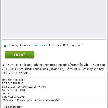
1 trang
|
Chia sẻ:
Thái Huyền
| Lượt xem: 819
| Lượt tải: 0
Bạn đang xem nội dung
Đề thi chọn học sinh giỏi Lớp 9 môn Vật lí - Năm học
2013-2014 - Sở GD&ĐT Ninh Bình (Có đáp án)
, để tải tài liệu về máy bạn hãy
click vào nút TẢI VỀ
SỞ GD&ĐT NINH BÌNH

ĐỀ THI CHÍNH THỨC

ĐỀ THI CHỌN HỌC SINH GIỎI LỚP 9 THCS

Năm học 2013 – 2014

MÔN: VẬT LÝ

Ngày thi: 15/3/2014

(Thời gian 150 phút không kể thời gian phát đề)

Đề thi gồm 05 câu, trong 01 trang

File đính kèm:
Câu 1 (3,0 điểm): Chiều dài của một đường đua hình tròn là 300m. Hai xe đạp chạy trên đư