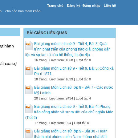
Trang chủ
Đăng ký
Đăng nhập
Liên hệ
yến... cho các bạn tham khảo.
BÀI GIẢNG LIÊN QUAN
Bài giảng môn Lịch sử 9 - Tiết 4, Bài 3: Quá
ong hành
trình phát triển của phong trào giải phóng dân
tộc và sự tan rã của hệ thống thuộc địa
16 trang | Lượt xem: 1068 | Lượt tải: 0
hất của sự
Bài giảng môn Lịch sử 9 - Tiết 9, Bài 5: Công xã
Pa-ri 1871
18 trang | Lượt xem: 1039 | Lượt tải: 0
Bài giảng Môn Lịch sử lớp 9 - BÀi 7 - Các nước
Mỹ Latinh
20 trang | Lượt xem: 2434 | Lượt tải: 4
Bài giảng môn Lịch sử 9 - Tiết 8, Bài 4: Phong
trào công nhân và sự ra đời của chủ nghĩa Mác
(Tiết 2)
17 trang | Lượt xem: 924 | Lượt tải: 0
Bài giảng Môn Lịch sử lớp 9 - Bài 30 - Hoàn
thành giải phóng miền Nam, thống nhất đất