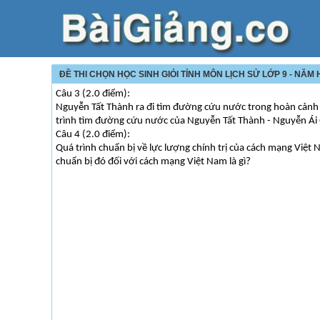
ĐỀ THI CHỌN HỌC SINH GIỎI TỈNH MÔN LỊCH SỬ LỚP 9 - NĂM
Câu 3 (2.0 điểm):
Nguyễn Tất Thành ra đi tìm đường cứu nước trong hoàn cảnh 
trình tìm đường cứu nước của Nguyễn Tất Thành - Nguyễn Á
Câu 4 (2.0 điểm):
Quá trình chuẩn bị về lực lượng chính trị của cách mạng Việt
chuẩn bị đó đối với cách mạng Việt Nam là gì?