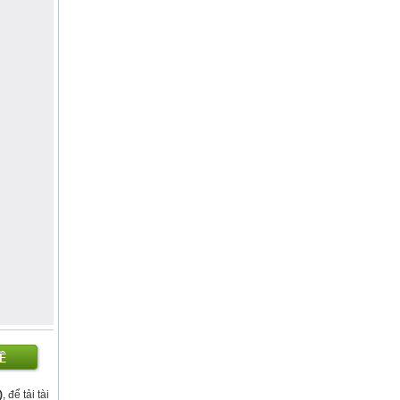
)
, để tải tài