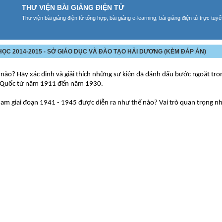
THƯ VIỆN BÀI GIẢNG ĐIỆN TỬ
Thư viện bài giảng điện tử tổng hợp, bài giảng e-learning, bài giảng điện tử trực tu
 HỌC 2014-2015 - SỞ GIÁO DỤC VÀ ĐÀO TẠO HẢI DƯƠNG (KÈM ĐÁP ÁN)
nào? Hãy xác định và giải thích những sự kiện đã đánh dấu bước ngoặt tr
i Quốc từ năm 1911 đến năm 1930.
 Nam giai đoạn 1941 - 1945 được diễn ra như thế nào? Vai trò quan trọng n