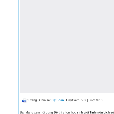
1 trang
|
Chia sẻ:
Đạt Toàn
| Lượt xem: 582
| Lượt tải: 0
Bạn đang xem nội dung
Đề thi chọn học sinh giỏi Tỉnh môn Lịch