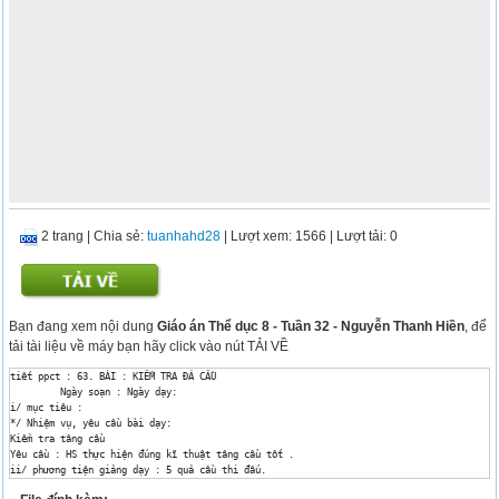
2 trang
|
Chia sẻ:
tuanhahd28
| Lượt xem: 1566
| Lượt tải: 0
Bạn đang xem nội dung
Giáo án Thể dục 8 - Tuần 32 - Nguyễn Thanh Hiền
, để
tải tài liệu về máy bạn hãy click vào nút TẢI VỀ
tiết ppct : 63. BÀI : KIỂM TRA ĐÁ CẦU

 	 Ngày soạn : Ngày dạy:

i/ mục tiêu :

*/ Nhiệm vụ, yêu cầu bài dạy: 

Kiểm tra tâng cầu

Yêu cầu : HS thực hiện đúng kĩ thuật tâng cầu tốt . 

ii/ phương tiện giảng dạy : 5 quả cầu thi đấu. 

iii/ tiến trình dạy – học.
