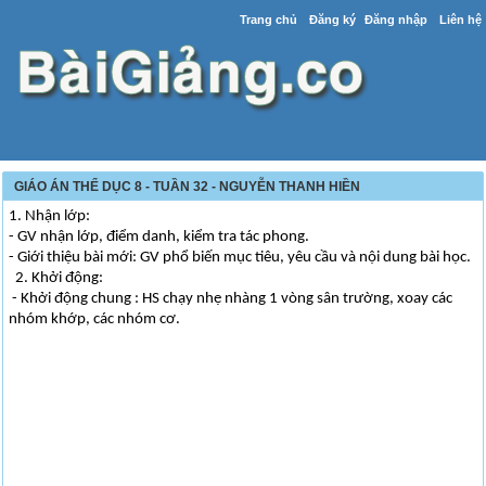
Trang chủ
Đăng ký
Đăng nhập
Liên hệ
GIÁO ÁN THỂ DỤC 8 - TUẦN 32 - NGUYỄN THANH HIỀN
1. Nhận lớp:
- GV nhận lớp, điểm danh, kiểm tra tác phong.
- Giới thiệu bài mới: GV phổ biến mục tiêu, yêu cầu và nội dung bài học.
2. Khởi động:
- Khởi động chung : HS chạy nhẹ nhàng 1 vòng sân trường, xoay các
nhóm khớp, các nhóm cơ.