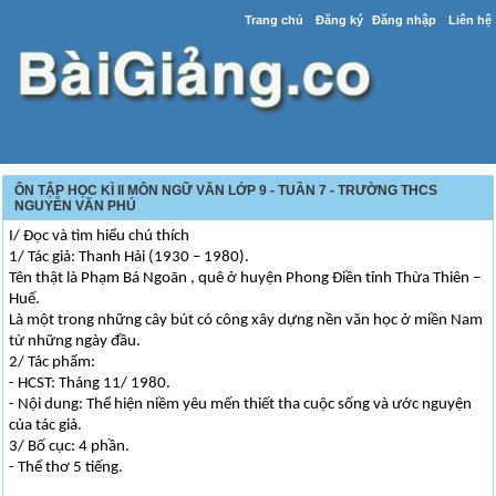
Trang chủ
Đăng ký
Đăng nhập
Liên hệ
ÔN TẬP HỌC KÌ II MÔN NGỮ VĂN LỚP 9 - TUẦN 7 - TRƯỜNG THCS
NGUYỄN VĂN PHÚ
I/ Đọc và tìm hiểu chú thích
1/ Tác giả: Thanh Hải (1930 – 1980).
Tên thật là Phạm Bá Ngoãn , quê ở huyện Phong Điền tỉnh Thừa Thiên –
Huế.
Là một trong những cây bút có công xây dựng nền văn học ở miền Nam
từ những ngày đầu.
2/ Tác phẩm:
- HCST: Tháng 11/ 1980.
- Nội dung: Thể hiện niềm yêu mến thiết tha cuộc sống và ước nguyện
của tác giả.
3/ Bố cục: 4 phần.
- Thể thơ 5 tiếng.