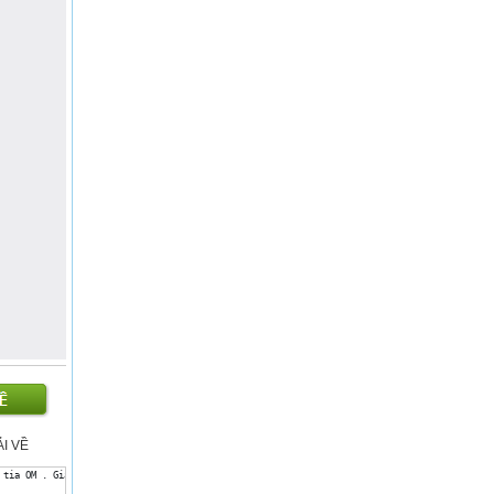
TẢI VỀ
 tia OM . Giải thích tại sao xOM + MOy = xOy.Góc là một hình gồm hai tia chung gốc .OxyMVì