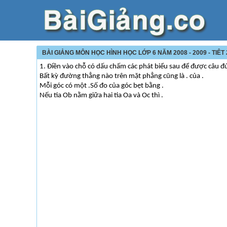
BÀI GIẢNG MÔN HỌC HÌNH HỌC LỚP 6 NĂM 2008 - 2009 - TIÊT
1. Điền vào chỗ có dấu chấm các phát biểu sau để được câu đ
Bất kỳ đường thẳng nào trên mặt phẳng cũng là . của .
Mỗi góc có một .Số đo của góc bẹt bằng .
Nếu tia Ob nằm giữa hai tia Oa và Oc thì .