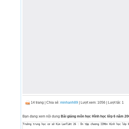
14 trang
|
Chia sẻ:
minhanh89
| Lượt xem: 1056
| Lượt tải: 1
Bạn đang xem nội dung
Bài giảng môn học Hình học lớp 6 năm 2008
Trường trung học cơ sở Kim LanTiêt 26 : Ôn tập chương IIMôn Hình học lớp 