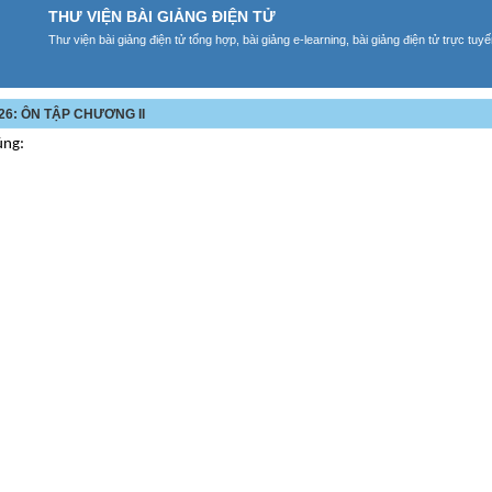
THƯ VIỆN BÀI GIẢNG ĐIỆN TỬ
Thư viện bài giảng điện tử tổng hợp, bài giảng e-learning, bài giảng điện tử trực tu
 26: ÔN TẬP CHƯƠNG II
úng: