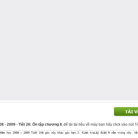
 - 2009 - Tiêt 26: Ôn tập chương II
, để tải tài liệu về máy bạn hãy click vào nút 
6Năm học 2008 – 2009 Tiết 1Vẽ góc xOy khác góc bẹt.I. Kiểm traLấy điểm M nằm trong xOy. Vẽ