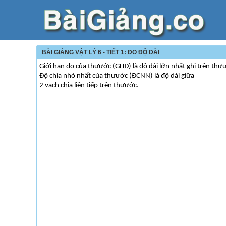
BÀI GIẢNG VẬT LÝ 6 - TIẾT 1: ĐO ĐỘ DÀI
Giới hạn đo của thưước (GHĐ) là độ dài lớn nhất ghi trên thư
Độ chia nhỏ nhất của thưước (ĐCNN) là độ dài giữa
2 vạch chia liên tiếp trên thưước.