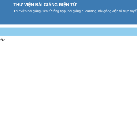
THƯ VIỆN BÀI GIẢNG ĐIỆN TỬ
Thư viện bài giảng điện tử tổng hợp, bài giảng e-learning, bài giảng điện tử trực tu
ước.