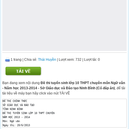
1 trang
|
Chia sẻ:
Thái Huyền
| Lượt xem: 732
| Lượt tải: 0
Bạn đang xem nội dung
Đề thi tuyển sinh lớp 10 THPT chuyên môn Ngữ văn
- Năm học 2013-2014 - Sở Giáo dục và Đào tạo Ninh Bình (Có đáp án)
, để tải
tài liệu về máy bạn hãy click vào nút TẢI VỀ
ĐỀ THI CHÍNH THỨC

SỞ GIÁO DỤC VÀ ĐÀO TẠO

TỈNH NINH BÌNH

ĐỀ THI TUYỂN SINH LỚP 10 THPT CHUYÊN

NĂM HỌC 2013 - 2014

Môn: Ngữ văn

Ngày thi: 20/6/2013
