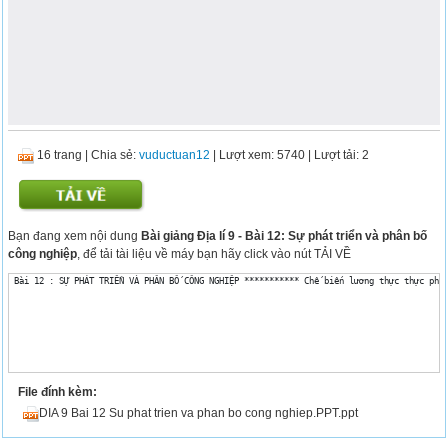
16 trang
|
Chia sẻ:
vuductuan12
| Lượt xem: 5740
| Lượt tải: 2
Bạn đang xem nội dung
Bài giảng Địa lí 9 - Bài 12: Sự phát triển và phân bố
công nghiệp
, để tải tài liệu về máy bạn hãy click vào nút TẢI VỀ
 Bài 12 : SỰ PHÁT TRIỂN VÀ PHÂN BỐ CÔNG NGHIỆP *********** Chế biến lương thực thực phẩ
File đính kèm:
DIA 9 Bai 12 Su phat trien va phan bo cong nghiep.PPT.ppt