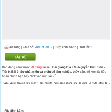
40 trang
|
Chia sẻ:
vuductuan12
| Lượt xem: 5656
| Lượt tải: 3
Bạn đang xem trước
20 trang
tài liệu
Bài giảng Địa lí 9 - Nguyễn Hữu Tiến -
Tiết 9, Bài 9: Sự phát triển và phân bố lâm nghiệp, thủy sản
, để xem tài liệu
hoàn chỉnh bạn hãy click vào nút TẢi VỀ
 Giáo viên: Nguyễn Hữu Tiến * Tài nguyên rừng,biển phong phú,đa dạng là tiềm năng to lớ
File đính kèm: