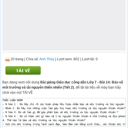
20 trang
|
Chia sẻ:
Anh Thúy
| Lượt xem: 802
| Lượt tải: 0
Bạn đang xem nội dung
Bài giảng Giáo dục công dân Lớp 7 - Bài 14: Bảo vệ
môi trường và tài nguyên thiên nhiên (Tiết 2)
, để tải tài liệu về máy bạn hãy
click vào nút TẢI VỀ
THẢO LUẬN NHÓM 

- N hóm 1 : Em hãy chỉ rõ các biện pháp hữu hiệu nhằm bảo vệ môi trường và tài nguyên th
- Nhóm 2: Em hãy tìm những việc làm gây hủy hoại môi trường và tài nguyên thiên nhiên? Tá
- N hóm 3: Em sẽ làm gì để góp phần bảo vệ môi trường và tài nguyên thiên nhiên ? 

- N hóm 4 : Em có nhận xét gì bảo vệ t ài nguyên thiên nhiên ở nhà trường và địa phương 
4. Thế nào là bảo vệ môi trường và tài nguyên thiên nhiên? 

- Giữ cho môi trường trong lành sạch đẹp, bảo đảm cân bằng sinh thái, cải thiện môi trườ